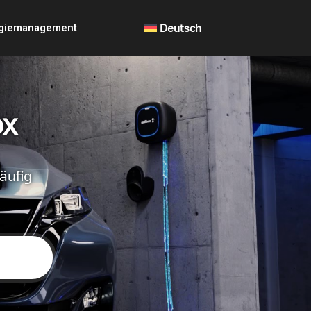
giemanagement
Deutsch
ox
äufig