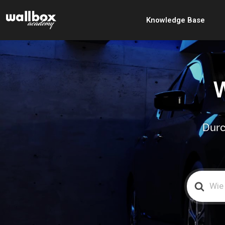
Knowledge Base
W
Durc
Search
For