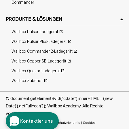
Commander
PRODUKTE & LÖSUNGEN
Wallbox Pulsar-Ladegerät
Wallbox Pulsar Plus-Ladegerät
Wallbox Commander 2-Ladegerät
Wallbox Copper SB-Ladegerät
Wallbox Quasar-Ladegerät
Wallbox Zubehör
©
document.getElementById("cdate").innerHTML = (new
Date().getFullYear()); Wallbox Academy. Alle Rechte
vorbehalten.
Kontaktier uns
Nutzungsbedingungen
|
Datenschutzrichtlinie
|
Cookies