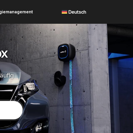
giemanagement
Deutsch
ox
äufig