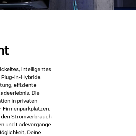
ht
keltes, intelligentes
 Plug-in-Hybride.
ung, effiziente
Ladeerlebnis. Die
ation in privaten
r Firmenparkplätzen.
u den Stromverbrauch
en und Ladevorgänge
Möglichkeit, Deine