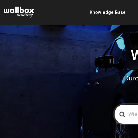
Knowledge Base
W
Durc
Search
For