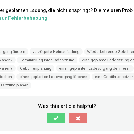
er geplanten Ladung, die nicht anspringt? Die meisten Prob
 zur Fehlerbehebung
.
organg ändern
verzögerte Heimaufladung
Wiederkehrende Gebühren
planen?
Terminierung Ihrer Ladesitzung
eine geplante Ladesitzung er
planen?
Gebührenplanung
einen geplanten Ladevorgang definieren
löschen
einen geplanten Ladevorgang löschen
eine Gebühr ansetzen
desitzung planen
Was this article helpful?