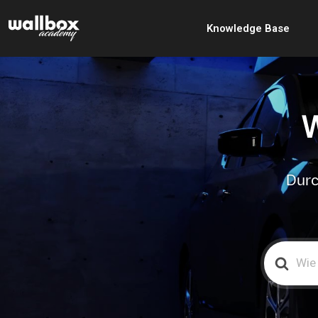
Knowledge Base
W
Durc
Search
For