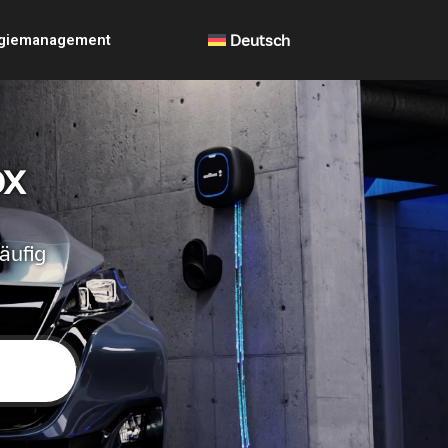
giemanagement
Deutsch
ox
äufig