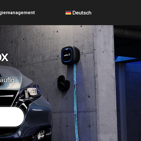
giemanagement
Deutsch
ox
äufig