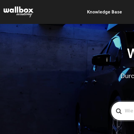
Knowledge Base
W
Durc
Search
For