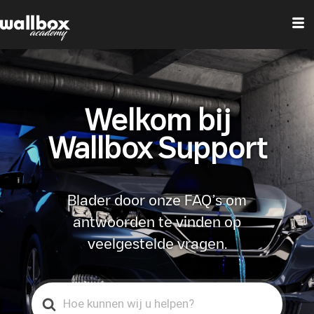
Welkom bij
Wallbox Support
Blader door onze FAQ’s om
antwoorden te vinden op
veelgestelde vragen.
Search
For