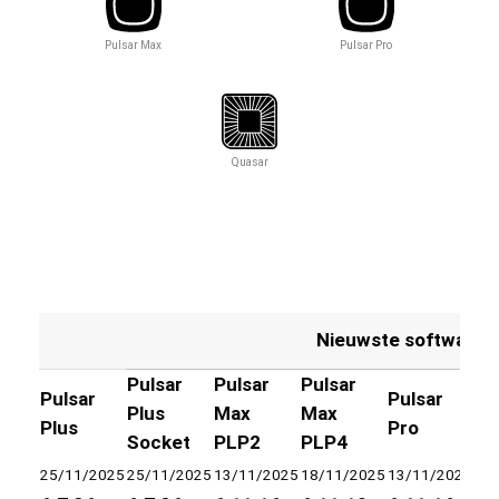
Pulsar Max
Pulsar Pro
Quasar
Nieuwste softwareve
Pulsar
Pulsar
Pulsar
Pu
Pulsar
Pulsar
Plus
Max
Max
Pr
Plus
Pro
Socket
PLP2
PLP4
So
25/11/2025
25/11/2025
13/11/2025
18/11/2025
13/11/2025
18