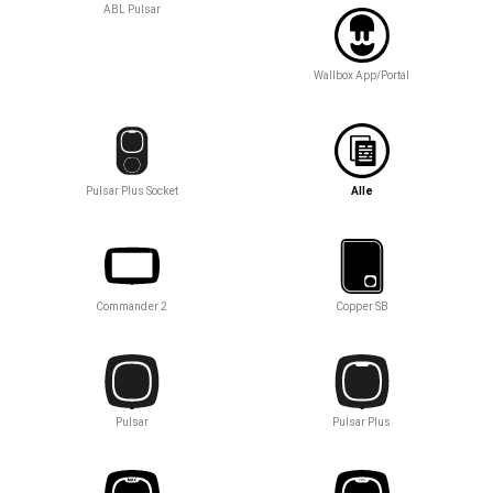
ABL Pulsar
Wallbox App/Portal
Pulsar Plus Socket
Alle
Commander 2
Copper SB
Pulsar
Pulsar Plus