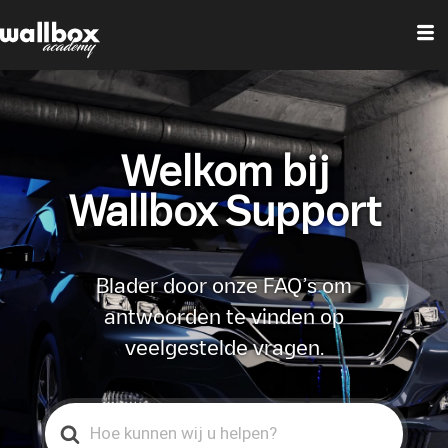
Welkom bij
Wallbox Support
Blader door onze FAQ’s om
antwoorden te vinden op
veelgestelde vragen.
Search
For