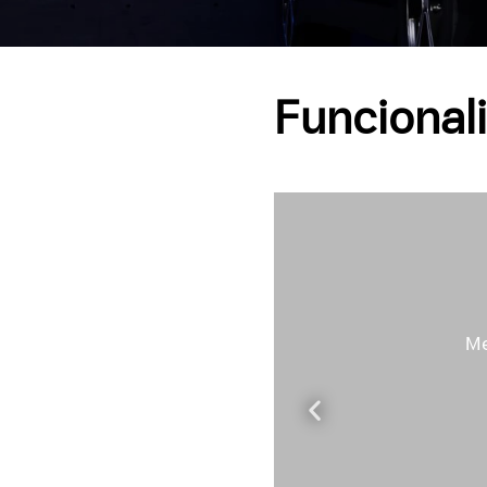
Funcional
H)
na em
teria do
Me
edifício.
solar ou
aterias do
uzindo a
as de