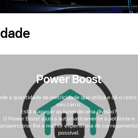
idade
Power Boost
de a quantidade de eletricidade que utiliza e dá o resto
seu carro.
Está a apagar as luzes de uma divisão?
O Power Boost ajusta automaticamente a potência e
proporciona-lhe a melhor experiência de carregamento
possível.