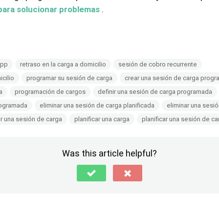
para solucionar problemas
.
app
retraso en la carga a domicilio
sesión de cobro recurrente
cilio
programar su sesión de carga
crear una sesión de carga prog
a
programación de cargos
definir una sesión de carga programada
rogramada
eliminar una sesión de carga planificada
eliminar una sesi
r una sesión de carga
planificar una carga
planificar una sesión de ca
Was this article helpful?