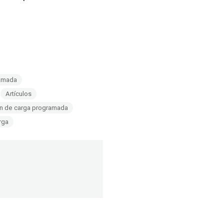
ramada
Artículos
ón de carga programada
rga