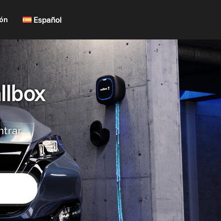
ión
Español
llbox
ntrar