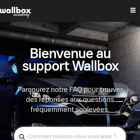
Bienvenue au
support Wallbox
Parcourez notre FAQ pour trouver
des réponses aux questions
fréquemment soulevées.
Search
For