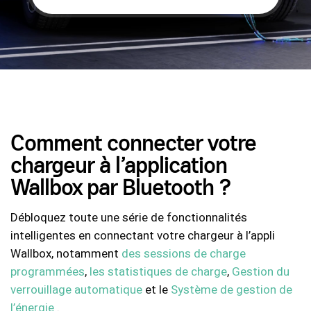
Comment connecter votre
chargeur à l’application
Wallbox par Bluetooth ?
Débloquez toute une série de fonctionnalités
intelligentes en connectant votre chargeur à l’appli
Wallbox, notamment
des sessions de charge
programmées
,
les statistiques de charge
,
Gestion du
verrouillage automatique
et le
Système de gestion de
l’énergie
.