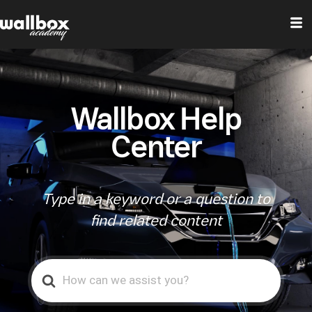
Wallbox Help
Center
Type in a keyword or a question to
find related content
Search
For