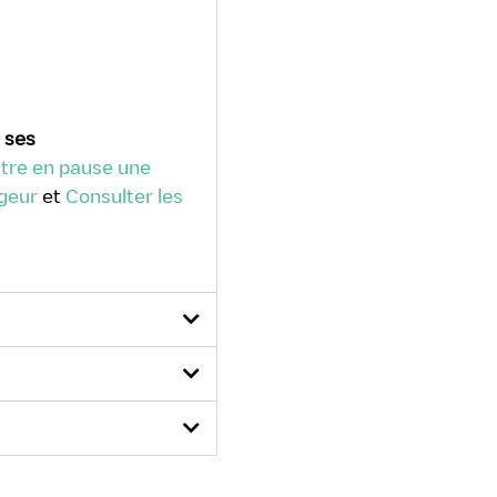
 ses
re en pause une
rgeur
et
Consulter les