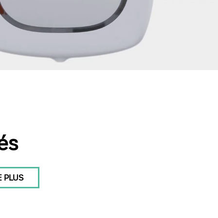
iés
 PLUS