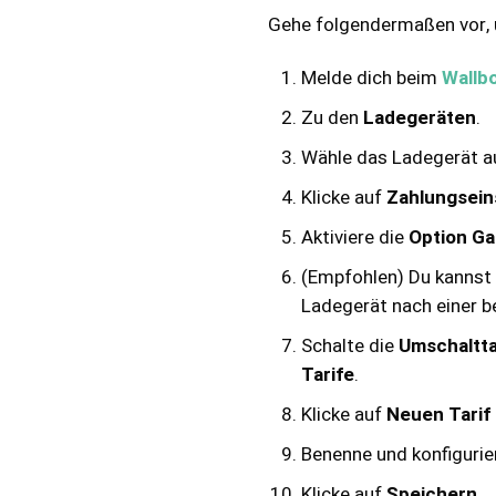
Gehe folgendermaßen vor, u
Melde dich beim
Wallb
Zu den
Ladegeräten
.
Wähle das Ladegerät a
Klicke auf
Zahlungsein
Aktiviere die
Option Ga
(Empfohlen) Du kannst 
Ladegerät nach einer b
Schalte die
Umschaltta
Tarife
.
Klicke auf
Neuen Tarif 
Benenne und konfigurie
Klicke auf
Speichern
.