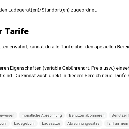
/den Ladegerät(en)/Standort(en) zugeordnet.
 Tarife
tten erwähnt, kannst du alle Tarife über den speziellen Bere
 deren Eigenschaften (variable Gebührenart, Preis usw.) einse
 sind. Du kannst auch direkt in diesem Bereich neue Tarife 
 zuweisen
monatliche Abrechnung
Benutzer abonnieren
Benutzer 
bühr
Ladegebühr
Ladesätze
Abrechnungssätze
Tarif an mei