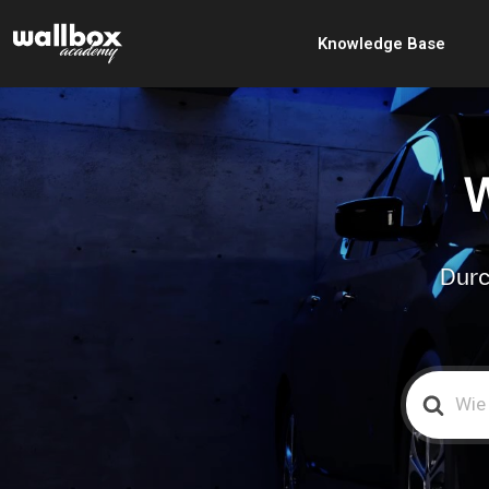
Knowledge Base
W
Durc
Search
For