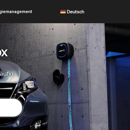
giemanagement
Deutsch
ox
äufig