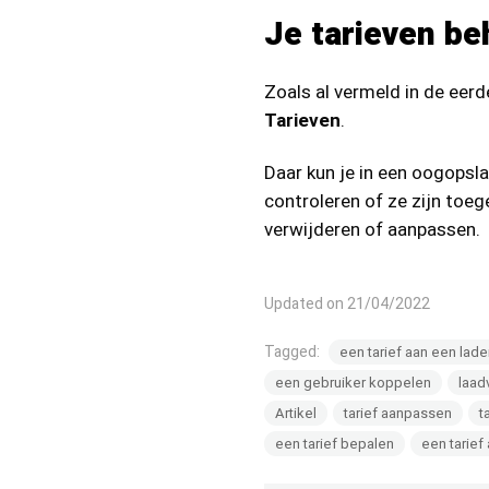
Je tarieven be
Zoals al vermeld in de eerde
Tarieven
.
Daar kun je in een oogopslag
controleren of ze zijn toe
verwijderen of aanpassen.
Updated on 21/04/2022
Tagged:
een tarief aan een lade
een gebruiker koppelen
laad
Artikel
tarief aanpassen
t
een tarief bepalen
een tarie