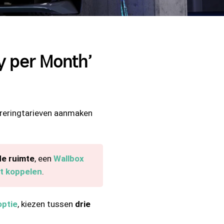
y per Month’
tureringtarieven aanmaken
e ruimte
, een
Wallbox
t koppelen
.
optie
, kiezen tussen
drie