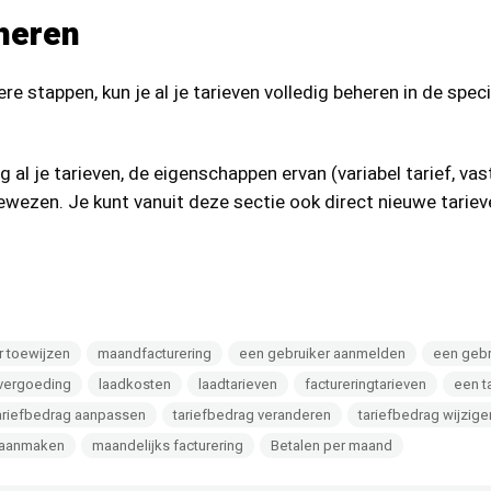
heren
re stappen, kun je al je tarieven volledig beheren in de spec
 al je tarieven, de eigenschappen ervan (variabel tarief, vast
gewezen. Je kunt vanuit deze sectie ook direct nieuwe tarie
r toewijzen
maandfacturering
een gebruiker aanmelden
een gebr
vergoeding
laadkosten
laadtarieven
factureringtarieven
een t
ariefbedrag aanpassen
tariefbedrag veranderen
tariefbedrag wijzige
f aanmaken
maandelijks facturering
Betalen per maand