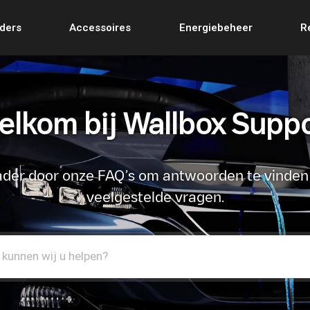
ders
Accessoires
Energiebeheer
R
lkom bij Wallbox Supp
ader door onze FAQ’s om antwoorden te vinden
veelgestelde vragen.