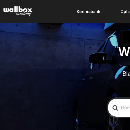
Kennisbank
Opla
We
Bl
Search
For