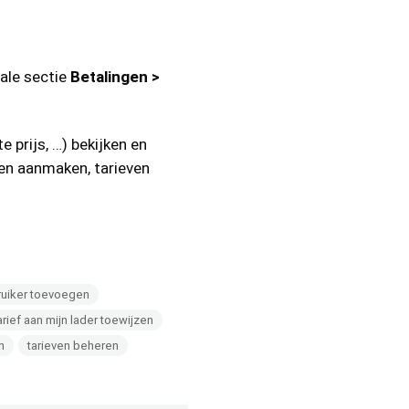
iale sectie
Betalingen >
e prijs, …) bekijken en
ven aanmaken, tarieven
uiker toevoegen
arief aan mijn lader toewijzen
n
tarieven beheren