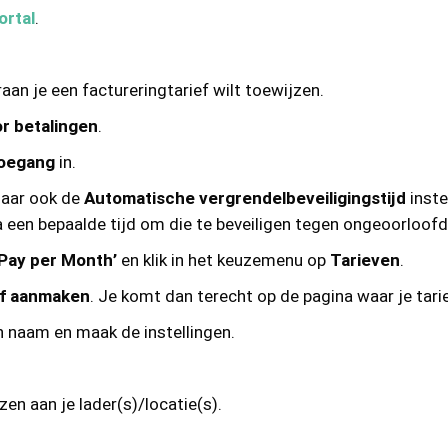
ortal
.
aan je een factureringtarief wilt toewijzen.
or betalingen
.
oegang
in.
daar ook de
Automatische vergrendelbeveiligingstijd
inste
 een bepaalde tijd om die te beveiligen tegen ongeoorloofd
‘Pay per Month’
en klik in het keuzemenu op
Tarieven
.
ef aanmaken
. Je komt dan terecht op de pagina waar je tar
n naam en maak de instellingen.
zen aan je lader(s)/locatie(s).