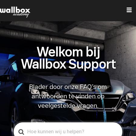
Welkom bij
Wallbox Support
Blader door onze FAQ’s om
antwoorden te vinden op
veelgestelde vragen.
Search
For