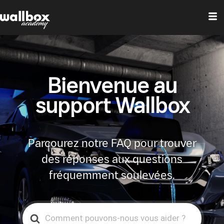
Bienvenue au
support Wallbox
Parcourez notre FAQ pour trouver
des réponses aux questions
fréquemment soulevées.
Search
For