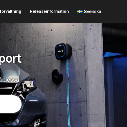
förvaltning
Releaseinformation
Svenska
port
å dessa.