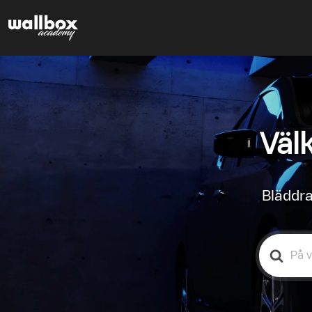
Väl
Bläddra
Search
For