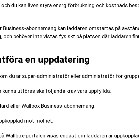
. och du kan även styra energiförbrukning och kostnads be
er Business-abonnemang kan laddaren omstartas på avstånd
, och behöver inte vistas fysiskt på platsen där laddaren fin
 utföra en uppdatering
om du är super-administratör eller administratör för grupp
a kunna utföras ska följande krav vara uppfyllda:
dard eller Wallbox Business-abonnemang.
ppkopplad mot molnet.
å Wallbox-portalen visas endast om laddaren är uppkoppla