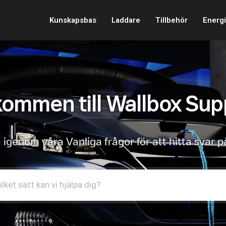
Kunskapsbas
Laddare
Tillbehör
Energi
kommen till Wallbox Sup
 igenom våra Vanliga frågor för att hitta svar p