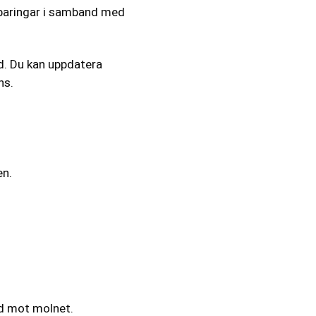
sparingar i samband med
. Du kan uppdatera
ns.
en.
d mot molnet.