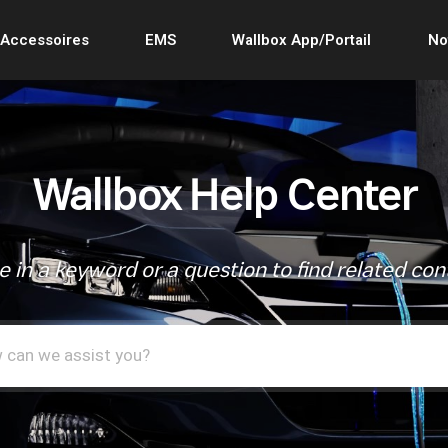
Accessoires
EMS
Wallbox App/Portail
No
Wallbox Help Center
e in a keyword or a question to find related con