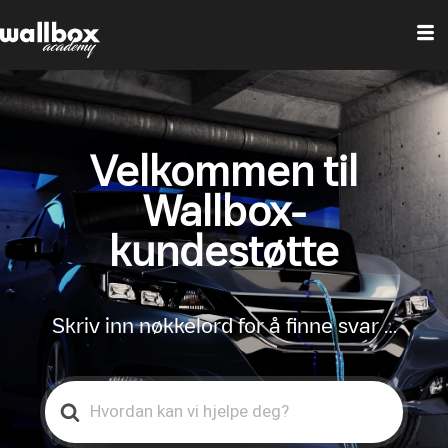
Velkommen til
Wallbox-
kundestøtte
Skriv inn nøkkelord for å finne svar …
Search
For