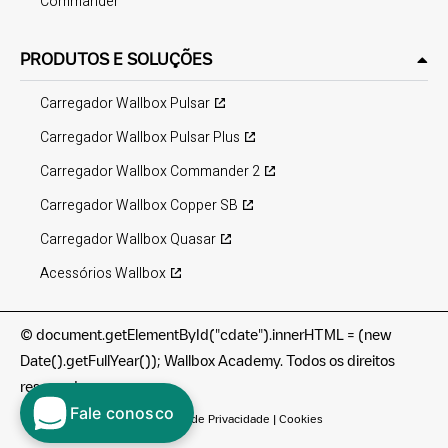
Commander
PRODUTOS E SOLUÇÕES
Carregador Wallbox Pulsar
Carregador Wallbox Pulsar Plus
Carregador Wallbox Commander 2
Carregador Wallbox Copper SB
Carregador Wallbox Quasar
Acessórios Wallbox
©
document.getElementById("cdate").innerHTML = (new
Date().getFullYear()); Wallbox Academy. Todos os direitos
reservados.
Fale conosco
Termos de utilização
|
Política de Privacidade
|
Cookies