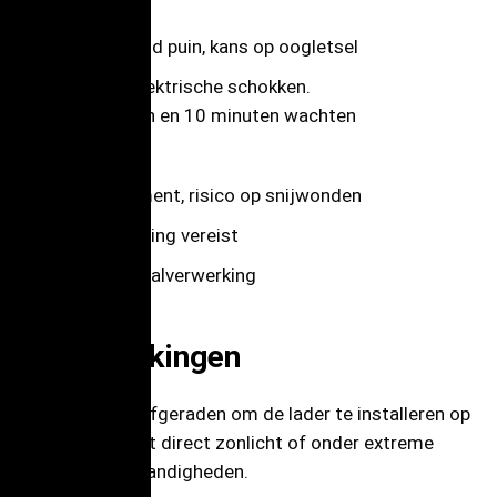
Rondvliegend puin, kans op oogletsel
Risico op elektrische schokken.
Ontkoppelen en 10 minuten wachten
Let op
Scherp element, risico op snijwonden
Aardverbinding vereist
Speciale afvalverwerking
3. Opmerkingen
Het wordt afgeraden om de lader te installeren op
een plek met direct zonlicht of onder extreme
weersomstandigheden.