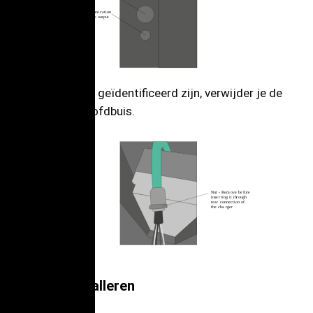
C
ommuni
c
ation
tube output
Zodra de kabels geïdentificeerd zijn, verwijder je de
moer van de hoofdbuis.
Nut -
R
em
ov
e be
f
o
r
e
inse
r
ting it th
r
ough
r
ear
c
onnection of
the cha
r
ger
De lader installeren