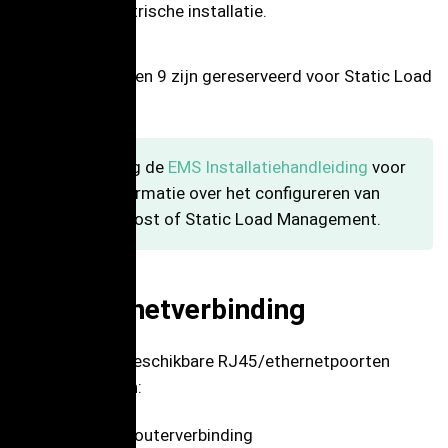
volgens de elektrische installatie.
De posities 0, 8 en 9 zijn gereserveerd voor Static Load
Management.
Raadpleeg de
EMS Installatiehandleiding
voor
meer informatie over het configureren van
Power Boost of Static Load Management.
10. Ethernetverbinding
Er kunnen drie beschikbare RJ45/ethernetpoorten
gebruikt worden:
1 x 3G/4G-routerverbinding