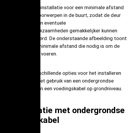
Zorg tijdens de installatie voor een minimale afstand
tot mogelijke voorwerpen in de buurt, zodat de deur
open kan gaan en eventuele
onderhoudswerkzaamheden gemakkelijker kunnen
worden uitgevoerd. De onderstaande afbeelding toont
de aanbevolen minimale afstand die nodig is om de
installatie uit te voeren.
Er zijn twee verschillende opties voor het installeren
van Eiffel Plus: het gebruik van een ondergrondse
voedingskabel en een voedingskabel op grondniveau.
6. Installatie met ondergrondse
voedingskabel