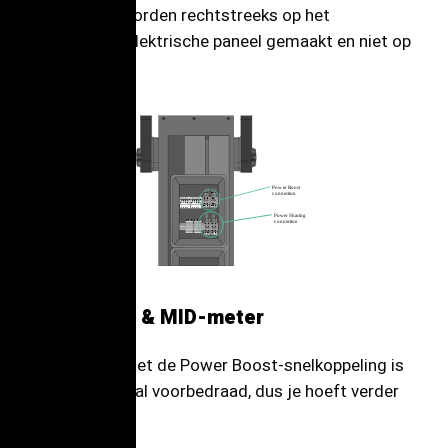
aansluitingen worden rechtstreeks op het
meegeleverde elektrische paneel gemaakt en niet op
de laders.
P
ow
er Boost
c
onnection
P
ow
er Sharing
c
onnection
Power Boost & MID-meter
In combinatie met de Power Boost-snelkoppeling is
elke MID-meter al voorbedraad, dus je hoeft verder
niets te doen.