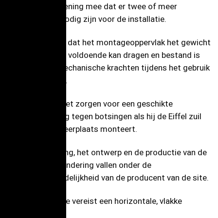
Houd er rekening mee dat er twee of meer
operators nodig zijn voor de installatie.
Zorg ervoor dat het montageoppervlak het gewicht
van de lader voldoende kan dragen en bestand is
tegen de mechanische krachten tijdens het gebruik
van de lader.
De klant moet zorgen voor een geschikte
bescherming tegen botsingen als hij de Eiffel zuil
op een parkeerplaats monteert.
De berekening, het ontwerp en de productie van de
betonnen fundering vallen onder de
verantwoordelijkheid van de producent van de site.
De installatie vereist een horizontale, vlakke
fundering.