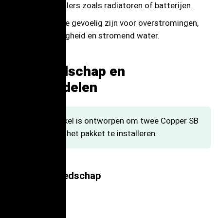
Warmtestralers zoals radiatoren of batterijen.
Gebieden die gevoelig zijn voor overstromingen,
hoge vochtigheid en stromend water.
4.
Gereedschap en
montagedelen
Deze sokkel is ontworpen om twee Copper SB
laders uit het pakket te installeren.
Vereist gereedschap
Hamer