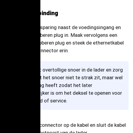
Ethernetverbinding
Verwijder de uitsparing naast de voedingsingang en
steek er een rubberen plug in. Maak vervolgens een
sneetje in de rubberen plug en steek de ethernetkabel
zonder RJ45-connector erin.
Let op het overtollige snoer in de lader en zorg
ervoor dat het snoer niet te strak zit, maar wel
wat speling heeft zodat het later
gemakkelijker is om het deksel te openen voor
onderhoud of service.
Krimp de RJ45-connector op de kabel en sluit de kabel
aan op de ethernetpoort van de lader.