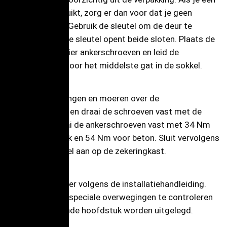
hobbymes gebruikt, zorg er dan voor dat je geen
krassen maakt. Gebruik de sleutel om de deur te
openen; dezelfde sleutel opent beide sloten. Plaats de
sokkel over de vier ankerschroeven en leid de
voedingskabel door het middelste gat in de sokkel.
Plaats de sluitringen en moeren over de
ankerschroeven en draai de schroeven vast met de
dopsleutel. Draai de ankerschroeven vast met 34 Nm
voor metselwerk en 54 Nm voor beton. Sluit vervolgens
de voedingskabel aan op de zekeringkast.
Installeer de lader volgens de installatiehandleiding.
Vergeet niet de speciale overwegingen te controleren
die in het volgende hoofdstuk worden uitgelegd.