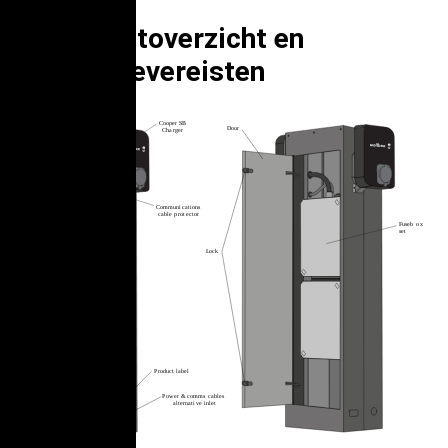
5. Productoverzicht en
installatievereisten
C
ooper SB
Door
Cha
r
ger
C
ommuni
c
ations
c
able p
r
o
t
ec
t
or
Fuseb
o
x
set
L
ock
P
r
oduct label
P
ow
er &
c
omms
c
ables
al
t
ernati
v
e inlet