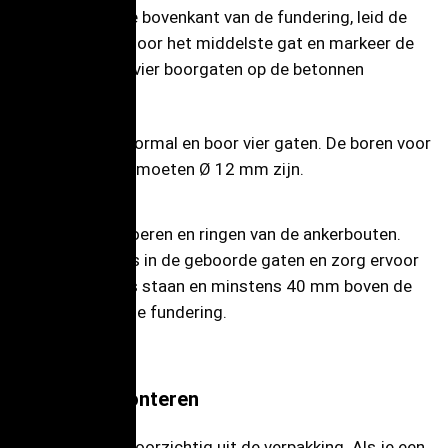
Plaats het op de bovenkant van de fundering, leid de
voedingskabel door het middelste gat en markeer de
posities van de vier boorgaten op de betonnen
fundering.
Verwijder de boormal en boor vier gaten. De boren voor
de ankerbouten moeten Ø 12 mm zijn.
Verwijder de moeren en ringen van de ankerbouten.
Plaats de ankers in de geboorde gaten en zorg ervoor
dat ze waterpas staan en minstens 40 mm boven de
bovenkant van de fundering.
De sokkel monteren
Haal de sokkel voorzichtig uit de verpakking. Als je een