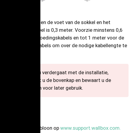
De afstand tussen de voet van de sokkel en het
elektrische paneel is 0,3 meter. Voorzie minstens 0,6
meter voor de voedingskabels en tot 1 meter voor de
communicatiekabels om over de nodige kabellengte te
beschikken.
Voordat u verdergaat met de installatie,
verwijdert u de bovenkap en bewaart u de
schroeven voor later gebruik.
Boren
Vind de boorsjabloon op
www.support.wallbox.com.