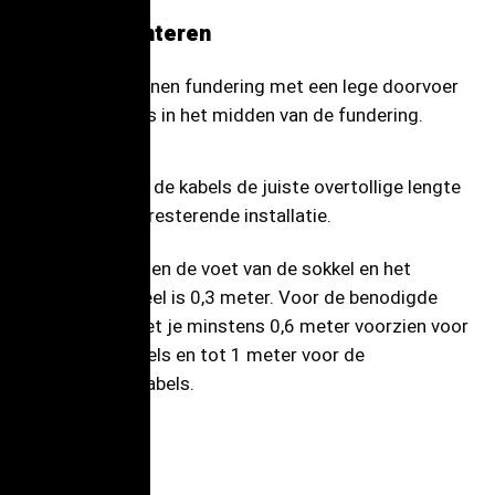
De basis monteren
Bouw een betonnen fundering met een lege doorvoer
en leg alle kabels in het midden van de fundering.
Zorg ervoor dat de kabels de juiste overtollige lengte
hebben voor de resterende installatie.
De afstand tussen de voet van de sokkel en het
elektrische paneel is 0,3 meter. Voor de benodigde
kabellengte moet je minstens 0,6 meter voorzien voor
de voedingskabels en tot 1 meter voor de
communicatiekabels.
Boren