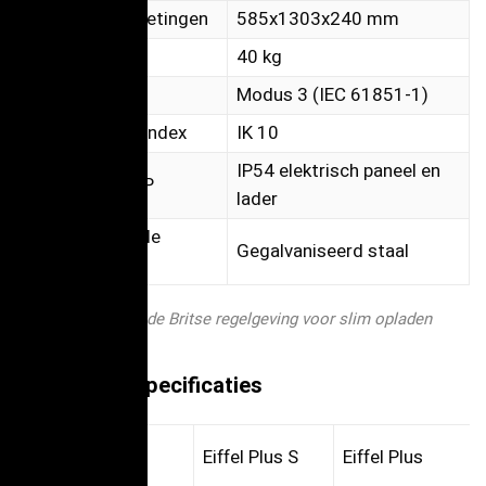
Algemene afmetingen
585x1303x240 mm
Gewicht
40 kg
Oplaadmodus
Modus 3 (IEC 61851-1)
Beschermingsindex
IK 10
IP54 elektrisch paneel en
Bescherming IP
lader
Materiaal van de
Gegalvaniseerd staal
structuur
Voldoet aan de Britse regelgeving voor slim opladen
Elektrische specificaties
Model
Eiffel Plus S
Eiffel Plus