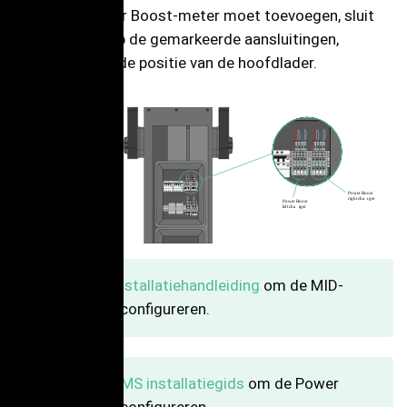
Als je een Power Boost-meter moet toevoegen, sluit
deze dan aan op de gemarkeerde aansluitingen,
afhankelijk van de positie van de hoofdlader.
P
ow
er Boost
right cha
r
ger
P
ow
er Boost
left cha
r
ger
Volg de
installatiehandleiding
om de MID-
meter te configureren.
Volg de
EMS installatiegids
om de Power