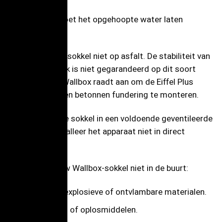
De basis moet het opgehoopte water laten
weglopen.
Monteer de sokkel niet op asfalt. De stabiliteit van
het voetstuk is niet gegarandeerd op dit soort
oppervlak. Wallbox raadt aan om de Eiffel Plus
sokkel op een betonnen fundering te monteren.
Installeer de sokkel in een voldoende geventileerde
ruimte. Installeer het apparaat niet in direct
zonlicht.
Installeer uw Wallbox-sokkel niet in de buurt:
Brandbare, explosieve of ontvlambare materialen.
Chemicaliën of oplosmiddelen.