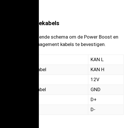
Communicatiekabels
Gebruik het volgende schema om de Power Boost en
Static Load Management kabels te bevestigen.
Groene kabel
KAN L
Groen/Witte kabel
KAN H
Oranje
12V
Blauw/Witte kabel
GND
Oranje/Wit
D+
Blauw
D-