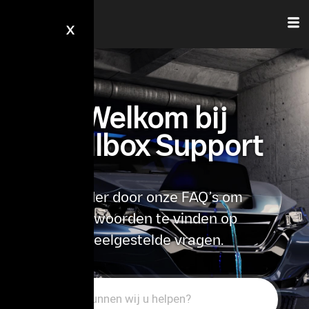
X
Welkom bij
Wallbox Support
Blader door onze FAQ’s om
antwoorden te vinden op
veelgestelde vragen.
Search
For