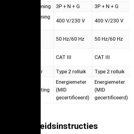
Stroomvoorziening
3P + N + G
3P + N + G
Nominale spanning
400 V/230 V
400 V/230 V
AC ± 10
Nominale
50 Hz/60 Hz
50 Hz/60 Hz
frequentie
Categorie
CAT III
CAT III
overspanning
Type connector
Type 2 rolluik
Type 2 rolluik
Energiemeter
Energiemeter
Vermogensmeting
(MID
(MID
gecertificeerd)
gecertificeerd)
2. Veiligheidsinstructies