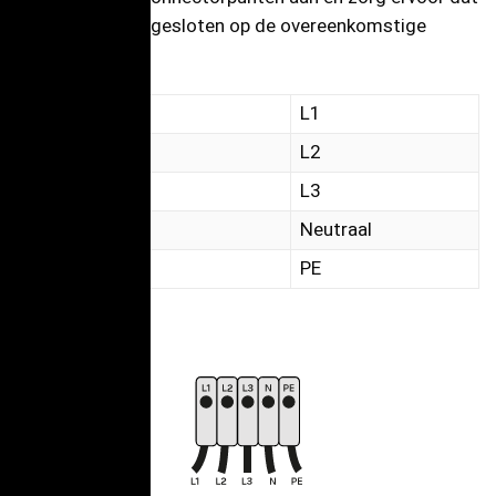
elke kabel is aangesloten op de overeenkomstige
faselijn:
Zwarte draad
L1
Bruine draad
L2
Grijze draad
L3
Blauwe draad
Neutraal
Groen&Geel
PE