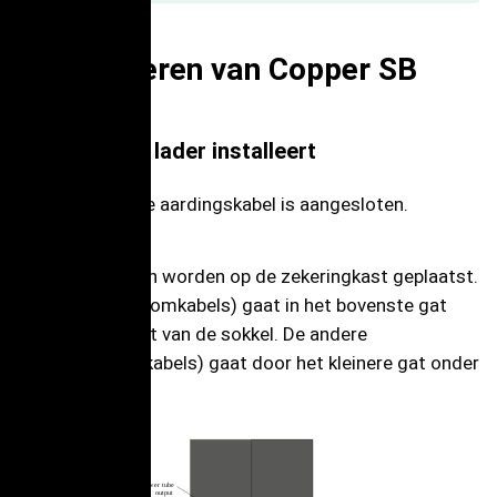
8. Installeren van Copper SB
Voordat u de lader installeert
Controleer of de aardingskabel is aangesloten.
Twee eindbuizen worden op de zekeringkast geplaatst.
De dikkere (stroomkabels) gaat in het bovenste gat
aan de linkerkant van de sokkel. De andere
(communicatiekabels) gaat door het kleinere gat onder
de andere.
P
ow
er tube
output