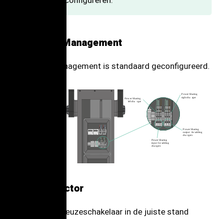
Boost te configureren.
Static Load Management
Static Load Management is standaard geconfigureerd.
P
ow
er Sharing
right cha
r
ger
P
ow
er Sharing
left cha
r
ger
P
ow
er Sharing
output
f
or adding
cha
r
gers
P
ow
er Sharing
input
f
or adding
cha
r
gers
Huidige selector
Zet de stroomkeuzeschakelaar in de juiste stand