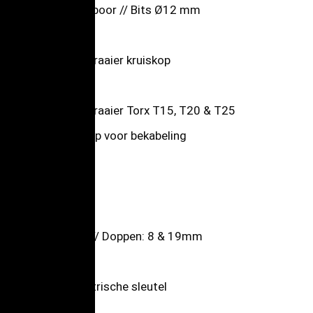
Elektrische boor // Bits Ø12 mm
Potlood
Schroevendraaier kruiskop
Snijtang
Schroevendraaier Torx T15, T20 & T25
Gereedschap voor bekabeling
Meetlint
Hobbymes
Waterpas
Dopsleutel // Doppen: 8 & 19mm
Beitel
Dynamometrische sleutel