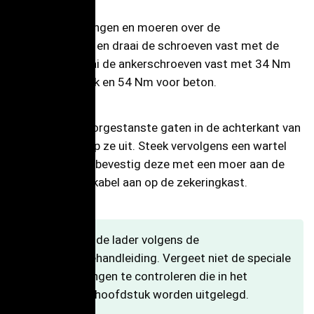
Plaats de sluitringen en moeren over de
ankerschroeven en draai de schroeven vast met de
dopsleutel. Draai de ankerschroeven vast met 34 Nm
voor metselwerk en 54 Nm voor beton.
Zoek de drie voorgestanste gaten in de achterkant van
de sokkel en klop ze uit. Steek vervolgens een wartel
door het gat en bevestig deze met een moer aan de
sokkel. Sluit de kabel aan op de zekeringkast.
Installeer de lader volgens de
installatiehandleiding. Vergeet niet de speciale
overwegingen te controleren die in het
volgende hoofdstuk worden uitgelegd.