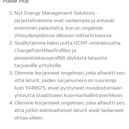
Pulsar Plus
:
Nyt Energy Management Solutions -
järjestelmämme ovat vankempia ja antavat
enemmän palautetta, kun on ongelmia
yhteydenpidossa ulkoisen mittarin kanssa.
Sisällytämme kaksi uutta OCPP-ominaisuutta:
ChargePointMaxProfiles ja
pinoamislatausprofiilit älykästä latausta
tarjoaville yrityksille.
Olemme korjanneet ongelman, joka aiheutti sen,
että laturit, joiden sarjanumero on suurempi
kuin 1048575, eivät pystyneet muodostamaan
yhteyttä staattiseen kuormanhallintaverkkoon.
Olemme korjanneet ongelman, joka aiheutti sen,
että jotkin kolmivaiheiset laturit eivät laskeneet
virtaa oikein.