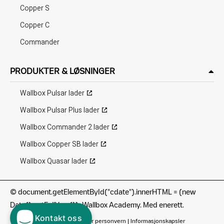
Copper S
Copper C
Commander
PRODUKTER & LØSNINGER
Wallbox Pulsar lader
Wallbox Pulsar Plus lader
Wallbox Commander 2 lader
Wallbox Copper SB lader
Wallbox Quasar lader
©
document.getElementById("cdate").innerHTML = (new
Date().getFullYear()); Wallbox Academy. Med enerett.
Kontakt oss
Bruksvilkår
|
Retningslinjer for personvern
|
Informasjonskapsler