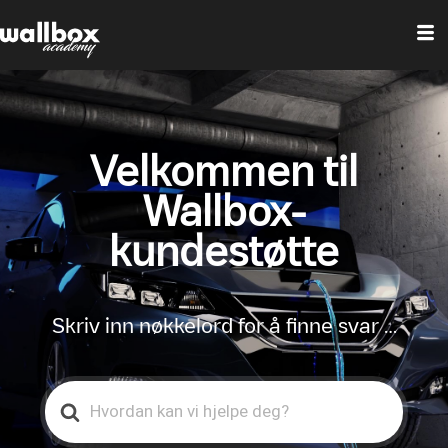
Velkommen til
Wallbox-
kundestøtte
Skriv inn nøkkelord for å finne svar …
Search
For