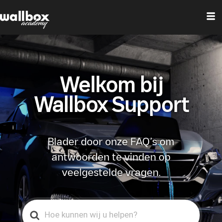
Welkom bij
Wallbox Support
Blader door onze FAQ’s om
antwoorden te vinden op
veelgestelde vragen.
Search
For