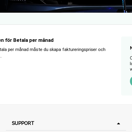
ren för Betala per månad
Betala per månad måste du skapa faktureringspriser och
..
C
l
w
SUPPORT