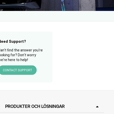
Need Support?
an't find the answer you're
ooking for? Don't worry
e're here to help!
CONTACT SUPPORT
PRODUKTER OCH LÖSNINGAR