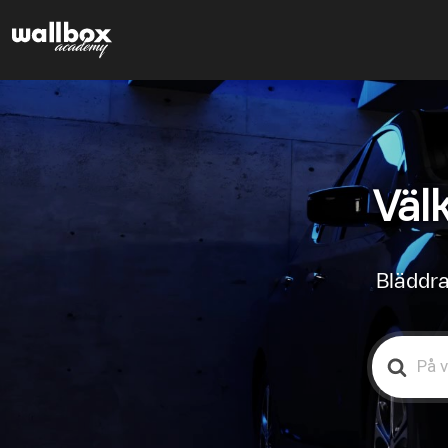
Väl
Bläddra
Search
For