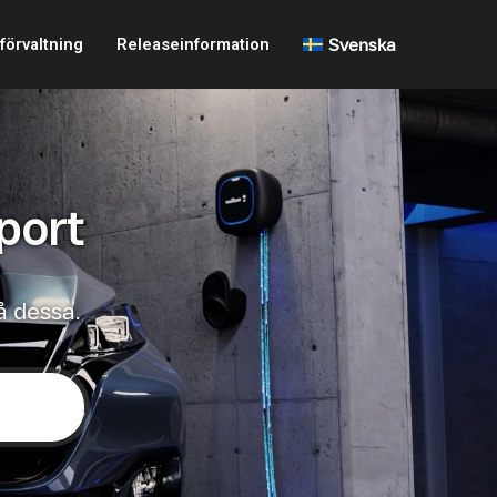
förvaltning
Releaseinformation
Svenska
port
å dessa.