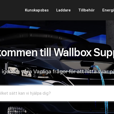
Kunskapsbas
Laddare
Tillbehör
Energi
kommen till Wallbox Sup
 igenom våra Vanliga frågor för att hitta svar p