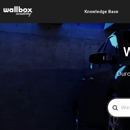
Knowledge Base
W
Durc
Search
For