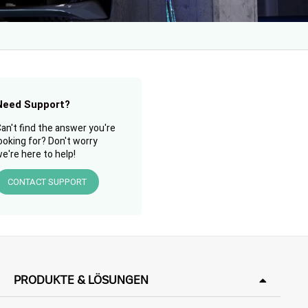
Need Support?
an't find the answer you're
ooking for? Don't worry
e're here to help!
CONTACT SUPPORT
PRODUKTE & LÖSUNGEN