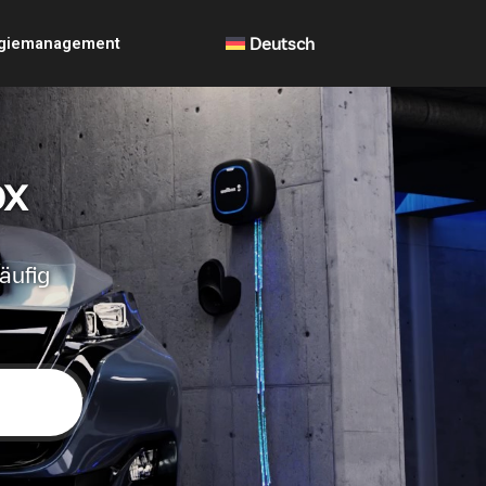
giemanagement
Deutsch
ox
äufig