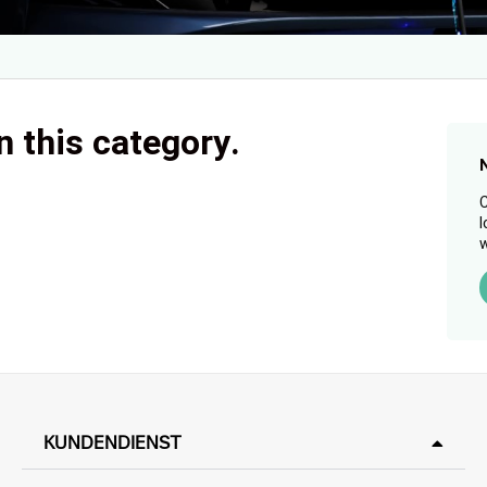
n this category.
C
l
w
KUNDENDIENST