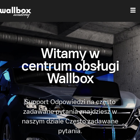
Witamy w
centrum obsługi
Wallbox
Support Odpowiedzi na często
zadawane pytania znajdziesz w
naszym dziale Często zadawane
pytania.