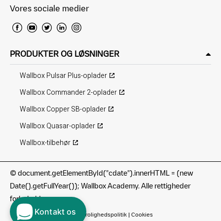
Vores sociale medier
PRODUKTER OG LØSNINGER
Wallbox Pulsar Plus-oplader
Wallbox Commander 2-oplader
Wallbox Copper SB-oplader
Wallbox Quasar-oplader
Wallbox-tilbehør
©
document.getElementById("cdate").innerHTML = (new
Date().getFullYear()); Wallbox Academy. Alle rettigheder
forbeholdes.
Kontakt os
Vilkår for anvendelse
|
Fortrolighedspolitik
|
Cookies