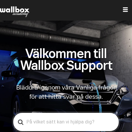
Välkommen till
Wallbox Support
Bläddra igenom våra Vanliga frågor
för att hitta svar på dessa.
Search
For