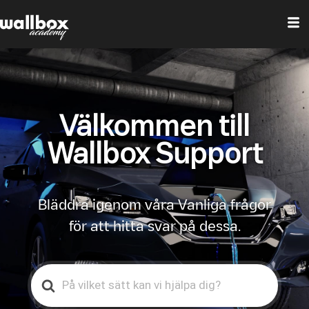
Välkommen till
Wallbox Support
Bläddra igenom våra Vanliga frågor
för att hitta svar på dessa.
Search
For