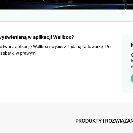
yświetlaną w aplikacji Wallbox?
, otwórz aplikację Wallbox i wybierz żądaną ładowarkę. Po
ę zębatki w prawym...
C
l
w
PRODUKTY I ROZWIĄZAN