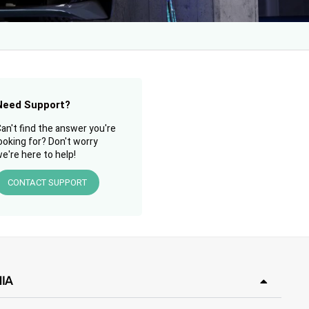
Need Support?
an't find the answer you're
ooking for? Don't worry
e're here to help!
CONTACT SUPPORT
IA