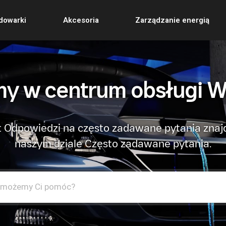
dowarki
Akcesoria
Zarządzanie energią
y w centrum obsługi W
 Odpowiedzi na często zadawane pytania znaj
naszym dziale Często zadawane pytania.