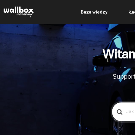
Baza wiedzy
Ła
Witam
Support
Search
For