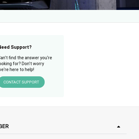
Need Support?
an't find the answer you're
ooking for? Don't worry
e're here to help!
CONTACT SUPPORT
GER