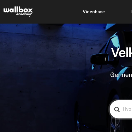
Videnbase
Vel
Gennemg
Search
For