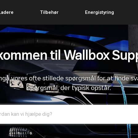
Ladere
Tilbehør
Energistyring
kommen til Wallbox Sup
å vores ofte stillede spørgsmål for at finde sv
spørgsmål, der typisk opstår.