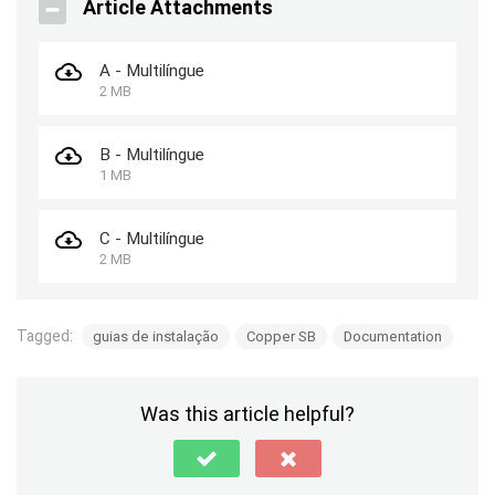
Article Attachments
A - Multilíngue
2 MB
B - Multilíngue
1 MB
C - Multilíngue
2 MB
Tagged:
guias de instalação
Copper SB
Documentation
Was this article helpful?