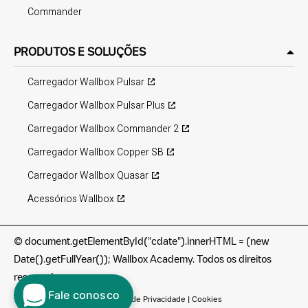
Commander
PRODUTOS E SOLUÇÕES
Carregador Wallbox Pulsar
Carregador Wallbox Pulsar Plus
Carregador Wallbox Commander 2
Carregador Wallbox Copper SB
Carregador Wallbox Quasar
Acessórios Wallbox
©
document.getElementById("cdate").innerHTML = (new
Date().getFullYear()); Wallbox Academy. Todos os direitos
reservados.
Fale conosco
Termos de utilização
|
Política de Privacidade
|
Cookies