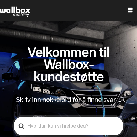
Velkommen til
Wallbox-
kundestøtte
Skriv inn nøkkelord for å finne svar …
Search
For