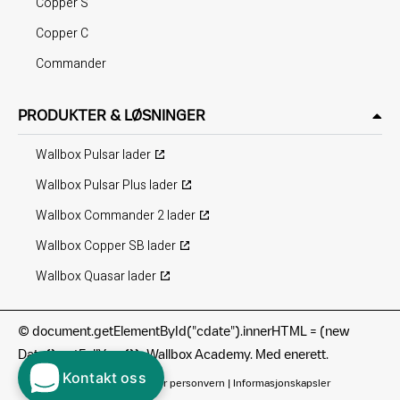
Copper S
Copper C
Commander
PRODUKTER & LØSNINGER
Wallbox Pulsar lader
Wallbox Pulsar Plus lader
Wallbox Commander 2 lader
Wallbox Copper SB lader
Wallbox Quasar lader
©
document.getElementById("cdate").innerHTML = (new
Date().getFullYear()); Wallbox Academy. Med enerett.
Kontakt oss
Bruksvilkår
|
Retningslinjer for personvern
|
Informasjonskapsler