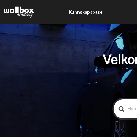
Kunnskapsbase
Velko
Search
For