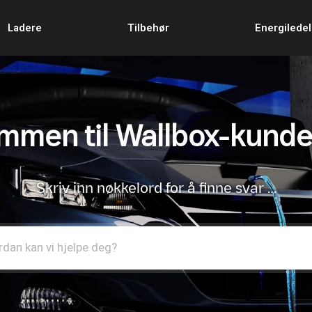
Ladere
Tilbehør
Energilede
mmen til Wallbox-kunde
Skriv inn nøkkelord for å finne svar …