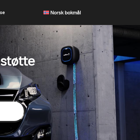
lse
Norsk bokmål
støtte