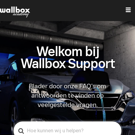
Welkom bij
Wallbox Support
Blader door onze FAQ’s om
antwoorden te vinden op
veelgestelde vragen.
Search
For