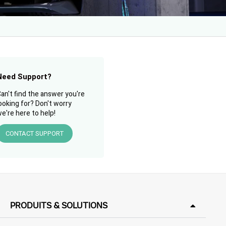
Need Support?
an't find the answer you're
ooking for? Don't worry
e're here to help!
CONTACT SUPPORT
PRODUITS & SOLUTIONS