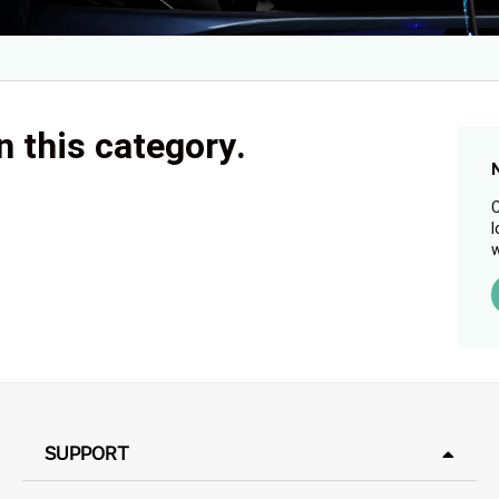
n this category.
C
l
w
SUPPORT