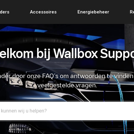
ders
Accessoires
Energiebeheer
R
lkom bij Wallbox Supp
ader door onze FAQ’s om antwoorden te vinden
veelgestelde vragen.