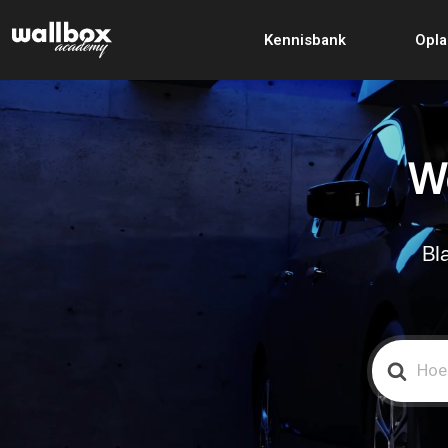
Kennisbank
Opla
We
Bl
Search
For