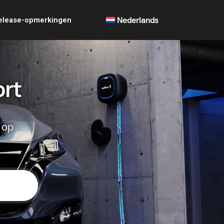
elease-opmerkingen
Nederlands
ort
 op