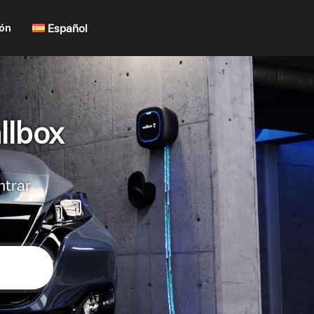
ión
Español
llbox
ntrar