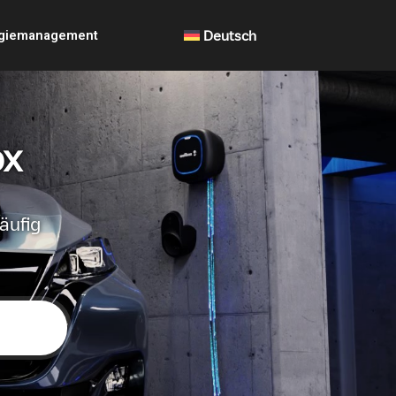
giemanagement
Deutsch
ox
äufig