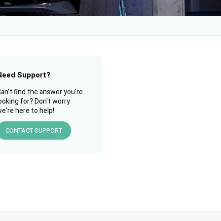
Need Support?
an't find the answer you're
ooking for? Don't worry
e're here to help!
CONTACT SUPPORT