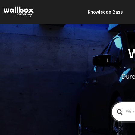
Knowledge Base
W
Durc
Search
For