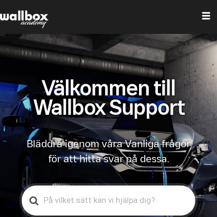
Välkommen till
Wallbox Support
Bläddra igenom våra Vanliga frågor
för att hitta svar på dessa.
Search
For