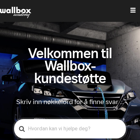
Velkommen til
Wallbox-
kundestøtte
Skriv inn nøkkelord for å finne svar …
Search
For