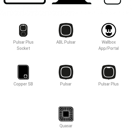
Pulsar Plus
ABL Pulsar
Wallbox
Socket
App/Portal
Copper SB
Pulsar
Pulsar Plus
Quasar