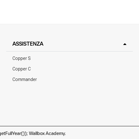
ASSISTENZA
Copper S
Copper C
Commander
etFullYear()); Wallbox Academy.