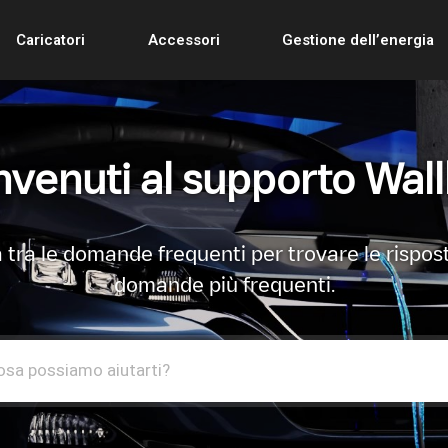
Caricatori
Accessori
Gestione dell’energia
venuti al supporto Wal
 tra le domande frequenti per trovare le rispost
domande più frequenti.