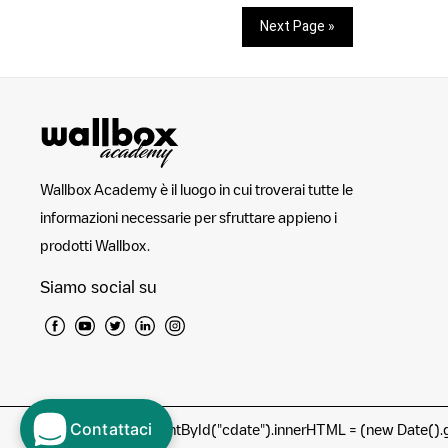
Next Page »
Wallbox Academy è il luogo in cui troverai tutte le
informazioni necessarie per sfruttare appieno i
prodotti Wallbox.
Siamo social su
Contattaci
©
document.getElementById("cdate").innerHTML = (new Date().g