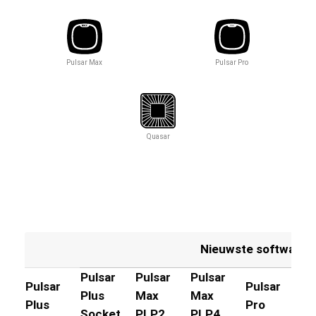
Pulsar Max
Pulsar Pro
Quasar
Nieuwste softwareve
Pulsar
Pulsar
Pulsar
Pu
Pulsar
Pulsar
Plus
Max
Max
Pr
Plus
Pro
Socket
PLP2
PLP4
So