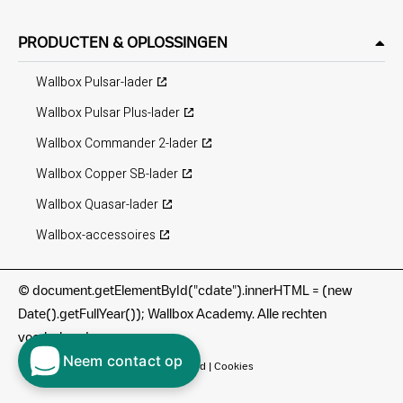
PRODUCTEN & OPLOSSINGEN
Wallbox Pulsar-lader
Wallbox Pulsar Plus-lader
Wallbox Commander 2-lader
Wallbox Copper SB-lader
Wallbox Quasar-lader
Wallbox-accessoires
©
document.getElementById("cdate").innerHTML = (new
Date().getFullYear()); Wallbox Academy. Alle rechten
voorbehouden.
Neem contact op
Gebruiksvoorwaarden
|
Privacybeleid
|
Cookies