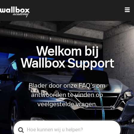
Welkom bij
Wallbox Support
Blader door onze FAQ’s om
antwoorden te vinden op
veelgestelde vragen.
Search
For