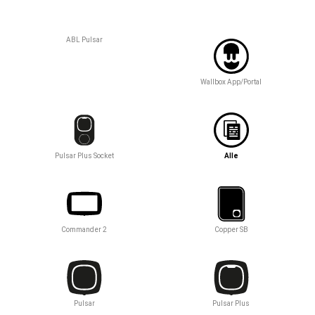
ABL Pulsar
Wallbox App/Portal
Pulsar Plus Socket
Alle
Commander 2
Copper SB
Pulsar
Pulsar Plus