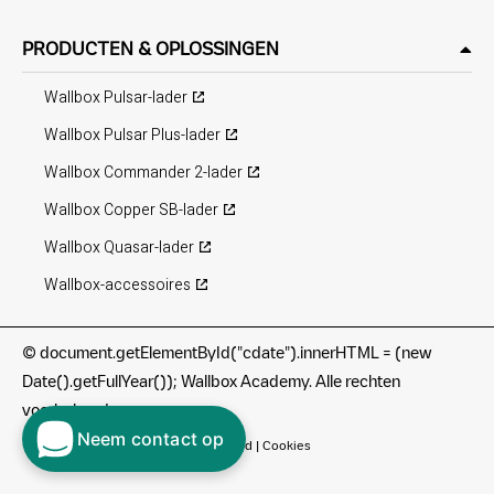
PRODUCTEN & OPLOSSINGEN
Wallbox Pulsar-lader
Wallbox Pulsar Plus-lader
Wallbox Commander 2-lader
Wallbox Copper SB-lader
Wallbox Quasar-lader
Wallbox-accessoires
©
document.getElementById("cdate").innerHTML = (new
Date().getFullYear()); Wallbox Academy. Alle rechten
voorbehouden.
Neem contact op
Gebruiksvoorwaarden
|
Privacybeleid
|
Cookies