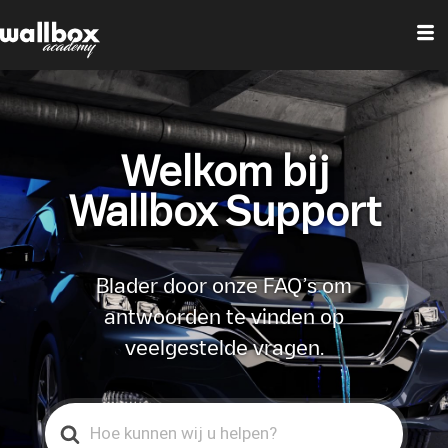
Welkom bij
Wallbox Support
Blader door onze FAQ’s om
antwoorden te vinden op
veelgestelde vragen.
Search
For