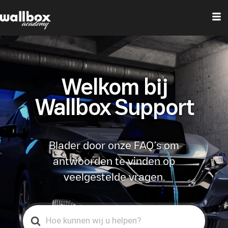
Welkom bij
Wallbox Support
Blader door onze FAQ’s om
antwoorden te vinden op
veelgestelde vragen.
Search
For