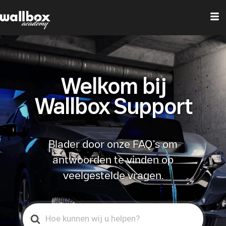
Welkom bij
Wallbox Support
Blader door onze FAQ’s om
antwoorden te vinden op
veelgestelde vragen.
Search
For