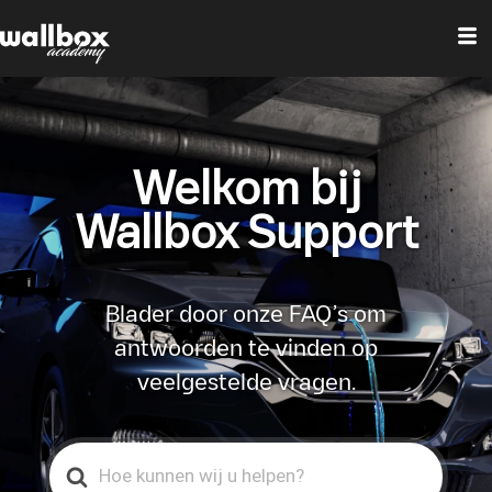
Welkom bij
Wallbox Support
Blader door onze FAQ’s om
antwoorden te vinden op
veelgestelde vragen.
Search
For