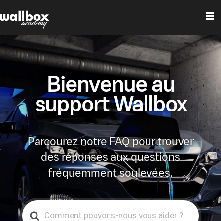
Bienvenue au
support Wallbox
Parcourez notre FAQ pour trouver
des réponses aux questions
fréquemment soulevées.
Search
For