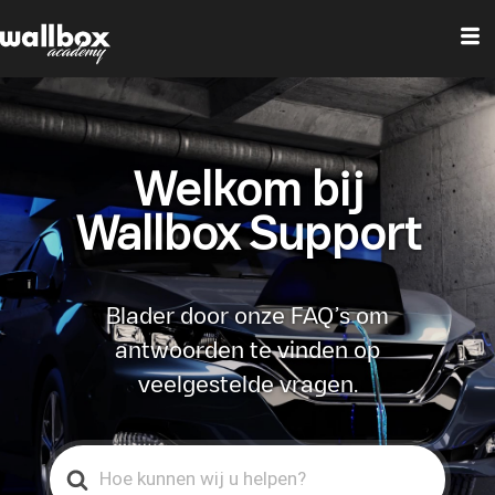
Welkom bij
Wallbox Support
Blader door onze FAQ’s om
antwoorden te vinden op
veelgestelde vragen.
Search
For